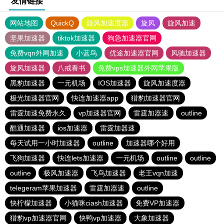
友情链接
网站地图
QuickQ
旋风加速度器
旋风
旋风加速
坚果加速器
tiktok加速器
狗急加速器官网
免费vqn外网加速
小蓝鸟
优途加速器官网
风驰加速器
旋风加速器
八戒看书
免费vps加速器外网苹果版
黑豹加速器
一元机场
IOS加速器
旋风加速度器
极光加速器官网
快连加速器app
猎豹加速器官网
雷霆加速免费永久
vp加速器官网
雷霆加器速
outline
酷通加速器
ios加速器
雷霆加器速
每天试用一小时加速器
outline
加速器哪个好用
飞狗加速器
快连lets加速器
一元机场
outline
outline
outline
极风加速器
飞鸟加速器
老王vqn加速
telegeram苹果加速器
雷霆加器速
outline
快柠檬加速器
小猫咪ciash加速器
免费VP加速器
猎豹vp加速器官网
快鸭vp加速器
大象加速器