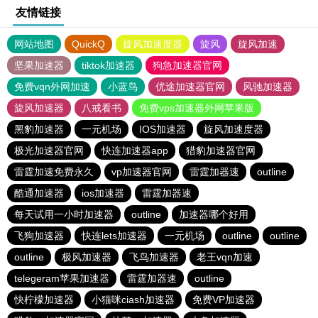
友情链接
网站地图
QuickQ
旋风加速度器
旋风
旋风加速
坚果加速器
tiktok加速器
狗急加速器官网
免费vqn外网加速
小蓝鸟
优途加速器官网
风驰加速器
旋风加速器
八戒看书
免费vps加速器外网苹果版
黑豹加速器
一元机场
IOS加速器
旋风加速度器
极光加速器官网
快连加速器app
猎豹加速器官网
雷霆加速免费永久
vp加速器官网
雷霆加器速
outline
酷通加速器
ios加速器
雷霆加器速
每天试用一小时加速器
outline
加速器哪个好用
飞狗加速器
快连lets加速器
一元机场
outline
outline
outline
极风加速器
飞鸟加速器
老王vqn加速
telegeram苹果加速器
雷霆加器速
outline
快柠檬加速器
小猫咪ciash加速器
免费VP加速器