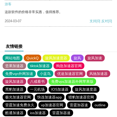
游客
这款软件的价格非常实惠，值得推荐。
2024-03-07
支持
[0]
反对
[0]
友情链接
网站地图
QuickQ
旋风加速度器
旋风
旋风加速
坚果加速器
tiktok加速器
狗急加速器官网
免费vqn外网加速
小蓝鸟
优途加速器官网
风驰加速器
旋风加速器
八戒看书
免费vps加速器外网苹果版
黑豹加速器
一元机场
IOS加速器
旋风加速度器
极光加速器官网
快连加速器app
猎豹加速器官网
雷霆加速免费永久
vp加速器官网
雷霆加器速
outline
酷通加速器
ios加速器
雷霆加器速