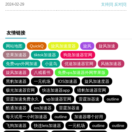
2024-02-29
支持
[0]
反对
[0]
友情链接
网站地图
QuickQ
旋风加速度器
旋风
旋风加速
坚果加速器
tiktok加速器
狗急加速器官网
免费vqn外网加速
小蓝鸟
优途加速器官网
风驰加速器
旋风加速器
八戒看书
免费vps加速器外网苹果版
黑豹加速器
一元机场
IOS加速器
旋风加速度器
极光加速器官网
快连加速器app
猎豹加速器官网
雷霆加速免费永久
vp加速器官网
雷霆加器速
outline
酷通加速器
ios加速器
雷霆加器速
每天试用一小时加速器
outline
加速器哪个好用
飞狗加速器
快连lets加速器
一元机场
outline
outline