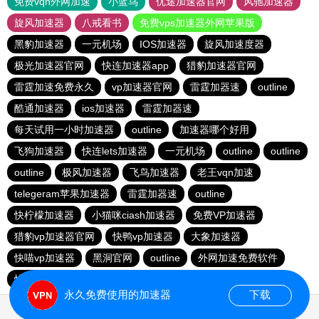
免费vqn外网加速
小蓝鸟
优途加速器官网
风驰加速器
旋风加速器
八戒看书
免费vps加速器外网苹果版
黑豹加速器
一元机场
IOS加速器
旋风加速度器
极光加速器官网
快连加速器app
猎豹加速器官网
雷霆加速免费永久
vp加速器官网
雷霆加器速
outline
酷通加速器
ios加速器
雷霆加器速
每天试用一小时加速器
outline
加速器哪个好用
飞狗加速器
快连lets加速器
一元机场
outline
outline
outline
极风加速器
飞鸟加速器
老王vqn加速
telegeram苹果加速器
雷霆加器速
outline
快柠檬加速器
小猫咪ciash加速器
免费VP加速器
猎豹vp加速器官网
快鸭vp加速器
大象加速器
快喵vp加速器
黑洞官网
outline
外网加速免费软件
快连加速器app
黑洞vp永久加速器
ios加速器
永久免费使用的加速器
下载