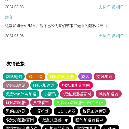
2024-03-03
支持
[0]
反对
[0]
游客
这款加速器VPM应用程序已经为我们带来了无限的隐私和自由。
2024-03-03
支持
[0]
反对
[0]
友情链接
网站地图
QuickQ
旋风加速度器
旋风
旋风加速
坚果加速器
tiktok加速器
狗急加速器官网
免费vqn外网加速
小蓝鸟
优途加速器官网
风驰加速器
旋风加速器
八戒看书
免费vps加速器外网苹果版
黑豹加速器
一元机场
IOS加速器
旋风加速度器
极光加速器官网
快连加速器app
猎豹加速器官网
雷霆加速免费永久
vp加速器官网
雷霆加器速
outline