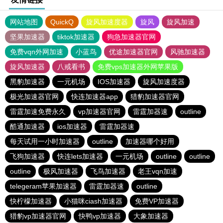
网站地图
QuickQ
旋风加速度器
旋风
旋风加速
坚果加速器
tiktok加速器
狗急加速器官网
免费vqn外网加速
小蓝鸟
优途加速器官网
风驰加速器
旋风加速器
八戒看书
免费vps加速器外网苹果版
黑豹加速器
一元机场
IOS加速器
旋风加速度器
极光加速器官网
快连加速器app
猎豹加速器官网
雷霆加速免费永久
vp加速器官网
雷霆加器速
outline
酷通加速器
ios加速器
雷霆加器速
每天试用一小时加速器
outline
加速器哪个好用
飞狗加速器
快连lets加速器
一元机场
outline
outline
outline
极风加速器
飞鸟加速器
老王vqn加速
telegeram苹果加速器
雷霆加器速
outline
快柠檬加速器
小猫咪ciash加速器
免费VP加速器
猎豹vp加速器官网
快鸭vp加速器
大象加速器