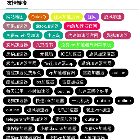
友情链接
网站地图
QuickQ
旋风加速度器
旋风
旋风加速
坚果加速器
tiktok加速器
狗急加速器官网
免费vqn外网加速
小蓝鸟
优途加速器官网
风驰加速器
旋风加速器
八戒看书
免费vps加速器外网苹果版
黑豹加速器
一元机场
IOS加速器
旋风加速度器
极光加速器官网
快连加速器app
猎豹加速器官网
雷霆加速免费永久
vp加速器官网
雷霆加器速
outline
酷通加速器
ios加速器
雷霆加器速
每天试用一小时加速器
outline
加速器哪个好用
飞狗加速器
快连lets加速器
一元机场
outline
outline
outline
极风加速器
飞鸟加速器
老王vqn加速
telegeram苹果加速器
雷霆加器速
outline
快柠檬加速器
小猫咪ciash加速器
免费VP加速器
猎豹vp加速器官网
快鸭vp加速器
大象加速器