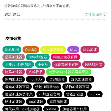
这款游戏的剧情非常感人，让我久久不能忘怀。
2024-10-28
支持
[0]
反对
[0]
友情链接
网站地图
QuickQ
旋风加速度器
旋风
旋风加速
坚果加速器
tiktok加速器
狗急加速器官网
免费vqn外网加速
小蓝鸟
优途加速器官网
风驰加速器
旋风加速器
八戒看书
免费vps加速器外网苹果版
黑豹加速器
一元机场
IOS加速器
旋风加速度器
极光加速器官网
快连加速器app
猎豹加速器官网
雷霆加速免费永久
vp加速器官网
雷霆加器速
outline
酷通加速器
ios加速器
雷霆加器速
每天试用一小时加速器
outline
加速器哪个好用