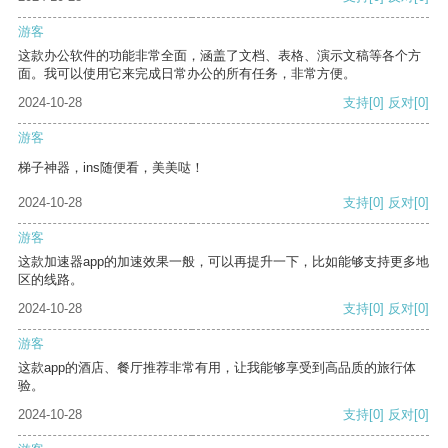
游客
这款办公软件的功能非常全面，涵盖了文档、表格、演示文稿等各个方
面。我可以使用它来完成日常办公的所有任务，非常方便。
2024-10-28
支持
[0]
反对
[0]
游客
梯子神器，ins随便看，美美哒！
2024-10-28
支持
[0]
反对
[0]
游客
这款加速器app的加速效果一般，可以再提升一下，比如能够支持更多地
区的线路。
2024-10-28
支持
[0]
反对
[0]
游客
这款app的酒店、餐厅推荐非常有用，让我能够享受到高品质的旅行体
验。
2024-10-28
支持
[0]
反对
[0]