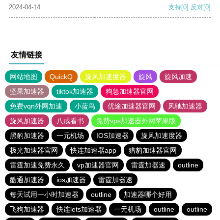
2024-04-14
支持
[0]
反对
[0]
友情链接
网站地图
QuickQ
旋风加速度器
旋风
旋风加速
坚果加速器
tiktok加速器
狗急加速器官网
免费vqn外网加速
小蓝鸟
优途加速器官网
风驰加速器
旋风加速器
八戒看书
免费vps加速器外网苹果版
黑豹加速器
一元机场
IOS加速器
旋风加速度器
极光加速器官网
快连加速器app
猎豹加速器官网
雷霆加速免费永久
vp加速器官网
雷霆加器速
outline
酷通加速器
ios加速器
雷霆加器速
每天试用一小时加速器
outline
加速器哪个好用
飞狗加速器
快连lets加速器
一元机场
outline
outline