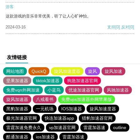
游客
这款游戏的音乐非常优美，听了让人心旷神怡。
2024-03-16
支持
[0]
反对
[0]
友情链接
网站地图
QuickQ
旋风加速度器
旋风
旋风加速
坚果加速器
tiktok加速器
狗急加速器官网
免费vqn外网加速
小蓝鸟
优途加速器官网
风驰加速器
旋风加速器
八戒看书
免费vps加速器外网苹果版
黑豹加速器
一元机场
IOS加速器
旋风加速度器
极光加速器官网
快连加速器app
猎豹加速器官网
雷霆加速免费永久
vp加速器官网
雷霆加器速
outline
酷通加速器
ios加速器
雷霆加器速