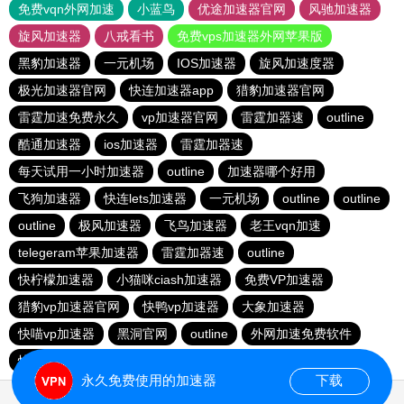
免费vqn外网加速
小蓝鸟
优途加速器官网
风驰加速器
旋风加速器
八戒看书
免费vps加速器外网苹果版
黑豹加速器
一元机场
IOS加速器
旋风加速度器
极光加速器官网
快连加速器app
猎豹加速器官网
雷霆加速免费永久
vp加速器官网
雷霆加器速
outline
酷通加速器
ios加速器
雷霆加器速
每天试用一小时加速器
outline
加速器哪个好用
飞狗加速器
快连lets加速器
一元机场
outline
outline
outline
极风加速器
飞鸟加速器
老王vqn加速
telegeram苹果加速器
雷霆加器速
outline
快柠檬加速器
小猫咪ciash加速器
免费VP加速器
猎豹vp加速器官网
快鸭vp加速器
大象加速器
快喵vp加速器
黑洞官网
outline
外网加速免费软件
快连加速器app
黑洞vp永久加速器
ios加速器
永久免费使用的加速器
下载