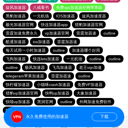
旋风加速器
八戒看书
免费vps加速器外网苹果版
黑豹加速器
一元机场
IOS加速器
旋风加速度器
极光加速器官网
快连加速器app
猎豹加速器官网
雷霆加速免费永久
vp加速器官网
雷霆加器速
outline
酷通加速器
ios加速器
雷霆加器速
每天试用一小时加速器
outline
加速器哪个好用
飞狗加速器
快连lets加速器
一元机场
outline
outline
outline
极风加速器
飞鸟加速器
老王vqn加速
telegeram苹果加速器
雷霆加器速
outline
快柠檬加速器
小猫咪ciash加速器
免费VP加速器
猎豹vp加速器官网
快鸭vp加速器
大象加速器
快喵vp加速器
黑洞官网
outline
外网加速免费软件
快连加速器app
黑洞vp永久加速器
ios加速器
永久免费使用的加速器
下载
1.428304s
首页
安卓
苹果
排行
推荐