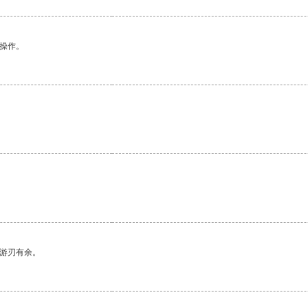
悉操作。
中游刃有余。