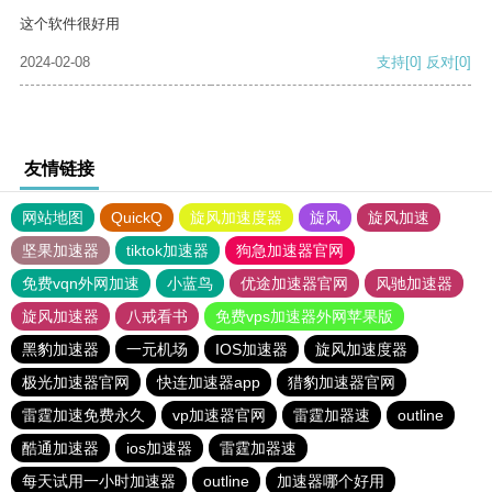
这个软件很好用
2024-02-08
支持
[0]
反对
[0]
友情链接
网站地图
QuickQ
旋风加速度器
旋风
旋风加速
坚果加速器
tiktok加速器
狗急加速器官网
免费vqn外网加速
小蓝鸟
优途加速器官网
风驰加速器
旋风加速器
八戒看书
免费vps加速器外网苹果版
黑豹加速器
一元机场
IOS加速器
旋风加速度器
极光加速器官网
快连加速器app
猎豹加速器官网
雷霆加速免费永久
vp加速器官网
雷霆加器速
outline
酷通加速器
ios加速器
雷霆加器速
每天试用一小时加速器
outline
加速器哪个好用