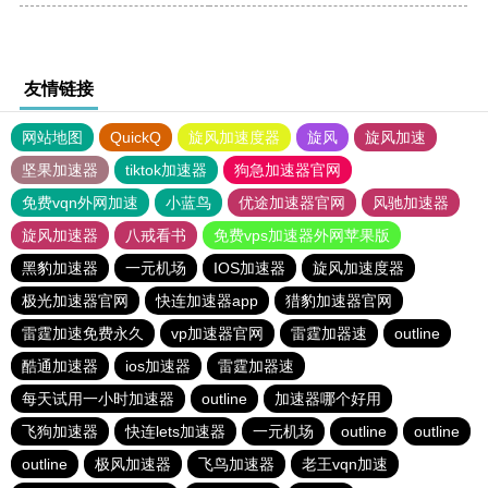
友情链接
网站地图
QuickQ
旋风加速度器
旋风
旋风加速
坚果加速器
tiktok加速器
狗急加速器官网
免费vqn外网加速
小蓝鸟
优途加速器官网
风驰加速器
旋风加速器
八戒看书
免费vps加速器外网苹果版
黑豹加速器
一元机场
IOS加速器
旋风加速度器
极光加速器官网
快连加速器app
猎豹加速器官网
雷霆加速免费永久
vp加速器官网
雷霆加器速
outline
酷通加速器
ios加速器
雷霆加器速
每天试用一小时加速器
outline
加速器哪个好用
飞狗加速器
快连lets加速器
一元机场
outline
outline
outline
极风加速器
飞鸟加速器
老王vqn加速