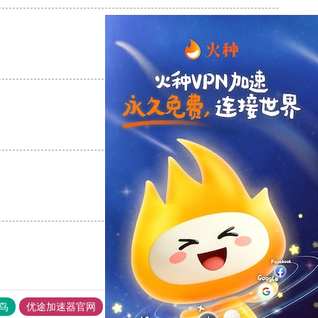
支持
[0]
反对
[0]
支持
[0]
反对
[0]
支持
[0]
反对
[0]
鸟
优途加速器官网
风驰加速器
旋风加速器
八戒看书