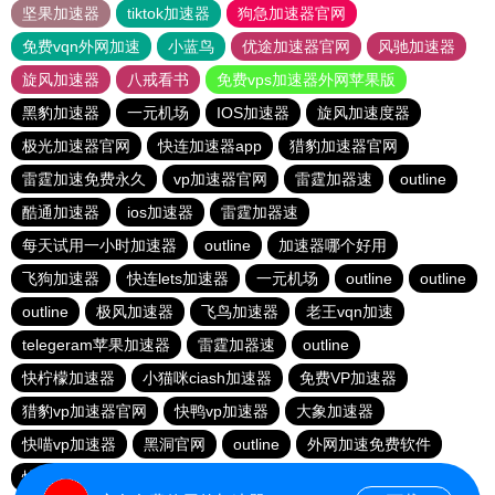
坚果加速器
tiktok加速器
狗急加速器官网
免费vqn外网加速
小蓝鸟
优途加速器官网
风驰加速器
旋风加速器
八戒看书
免费vps加速器外网苹果版
黑豹加速器
一元机场
IOS加速器
旋风加速度器
极光加速器官网
快连加速器app
猎豹加速器官网
雷霆加速免费永久
vp加速器官网
雷霆加器速
outline
酷通加速器
ios加速器
雷霆加器速
每天试用一小时加速器
outline
加速器哪个好用
飞狗加速器
快连lets加速器
一元机场
outline
outline
outline
极风加速器
飞鸟加速器
老王vqn加速
telegeram苹果加速器
雷霆加器速
outline
快柠檬加速器
小猫咪ciash加速器
免费VP加速器
猎豹vp加速器官网
快鸭vp加速器
大象加速器
快喵vp加速器
黑洞官网
outline
外网加速免费软件
快连加速器app
黑洞vp永久加速器
ios加速器