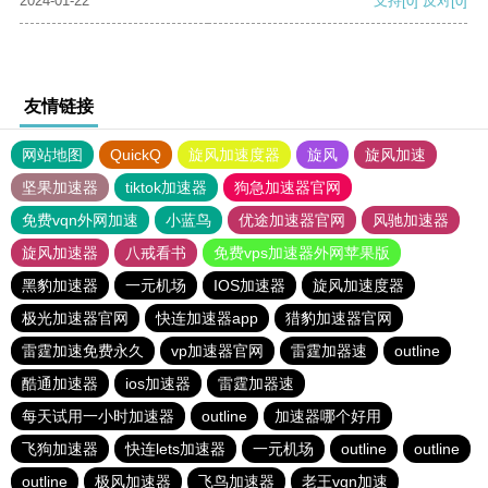
2024-01-22
支持
[0]
反对
[0]
友情链接
网站地图
QuickQ
旋风加速度器
旋风
旋风加速
坚果加速器
tiktok加速器
狗急加速器官网
免费vqn外网加速
小蓝鸟
优途加速器官网
风驰加速器
旋风加速器
八戒看书
免费vps加速器外网苹果版
黑豹加速器
一元机场
IOS加速器
旋风加速度器
极光加速器官网
快连加速器app
猎豹加速器官网
雷霆加速免费永久
vp加速器官网
雷霆加器速
outline
酷通加速器
ios加速器
雷霆加器速
每天试用一小时加速器
outline
加速器哪个好用
飞狗加速器
快连lets加速器
一元机场
outline
outline
outline
极风加速器
飞鸟加速器
老王vqn加速