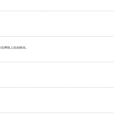
你在网络上自由移动。