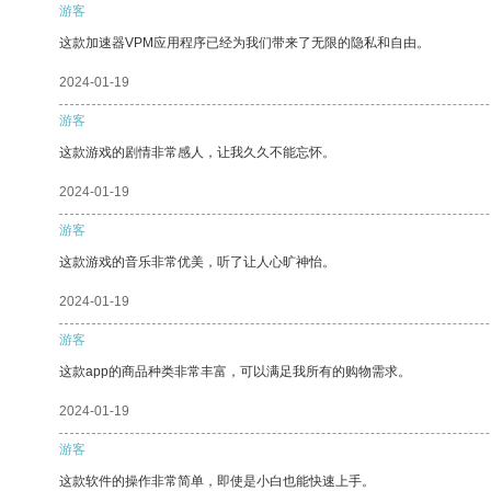
游客
这款加速器VPM应用程序已经为我们带来了无限的隐私和自由。
2024-01-19
游客
这款游戏的剧情非常感人，让我久久不能忘怀。
2024-01-19
游客
这款游戏的音乐非常优美，听了让人心旷神怡。
2024-01-19
游客
这款app的商品种类非常丰富，可以满足我所有的购物需求。
2024-01-19
游客
这款软件的操作非常简单，即使是小白也能快速上手。