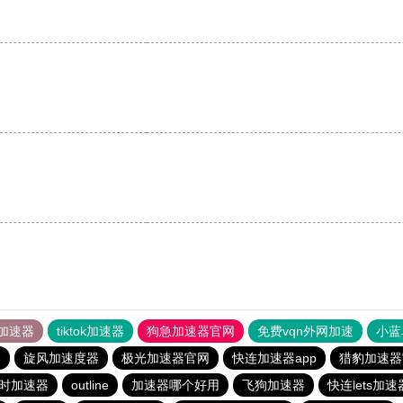
加速器
tiktok加速器
狗急加速器官网
免费vqn外网加速
小蓝
器
旋风加速度器
极光加速器官网
快连加速器app
猎豹加速器
时加速器
outline
加速器哪个好用
飞狗加速器
快连lets加速