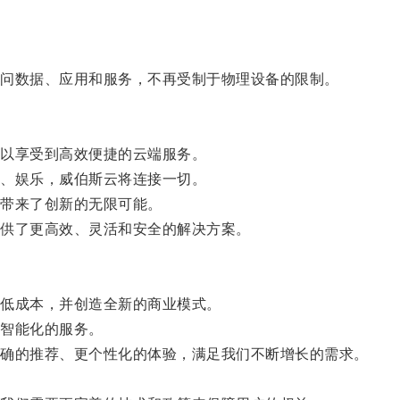
问数据、应用和服务，不再受制于物理设备的限制。
以享受到高效便捷的云端服务。
、娱乐，威伯斯云将连接一切。
带来了创新的无限可能。
供了更高效、灵活和安全的解决方案。
低成本，并创造全新的商业模式。
智能化的服务。
确的推荐、更个性化的体验，满足我们不断增长的需求。