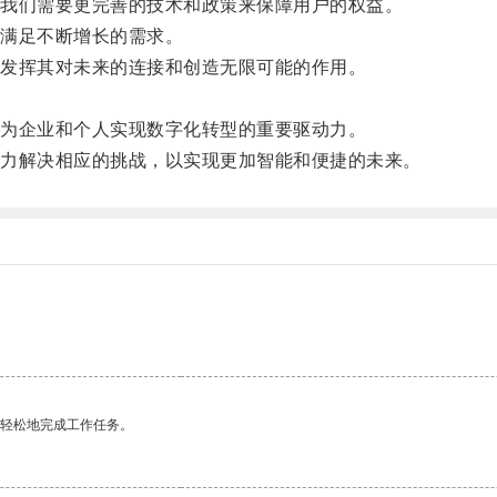
我们需要更完善的技术和政策来保障用户的权益。
满足不断增长的需求。
发挥其对未来的连接和创造无限可能的作用。
。
为企业和个人实现数字化转型的重要驱动力。
力解决相应的挑战，以实现更加智能和便捷的未来。
更轻松地完成工作任务。