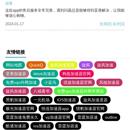
游客
这款app的售后服务非常完善，遇到问题总是能够得到妥善解决，让我能
够放心购物。
2024-01-17
支持
[0]
反对
[0]
友情链接
网站地图
QuickQ
旋风加速度器
旋风
旋风加速
坚果加速器
tiktok加速器
狗急加速器官网
免费vqn外网加速
小蓝鸟
优途加速器官网
风驰加速器
旋风加速器
八戒看书
免费vps加速器外网苹果版
黑豹加速器
一元机场
IOS加速器
旋风加速度器
极光加速器官网
快连加速器app
猎豹加速器官网
雷霆加速免费永久
vp加速器官网
雷霆加器速
outline
酷通加速器
ios加速器
雷霆加器速