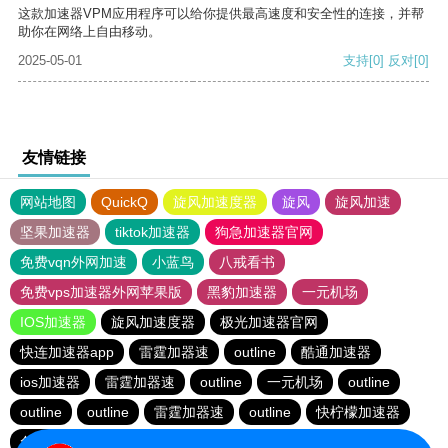
这款加速器VPM应用程序可以给你提供最高速度和安全性的连接，并帮
助你在网络上自由移动。
2025-05-01
支持
[0]
反对
[0]
友情链接
网站地图
QuickQ
旋风加速度器
旋风
旋风加速
坚果加速器
tiktok加速器
狗急加速器官网
免费vqn外网加速
小蓝鸟
八戒看书
免费vps加速器外网苹果版
黑豹加速器
一元机场
IOS加速器
旋风加速度器
极光加速器官网
快连加速器app
雷霆加器速
outline
酷通加速器
ios加速器
雷霆加器速
outline
一元机场
outline
outline
outline
雷霆加器速
outline
快柠檬加速器
免费VP加速器
outline
快连加速器app
ios加速器