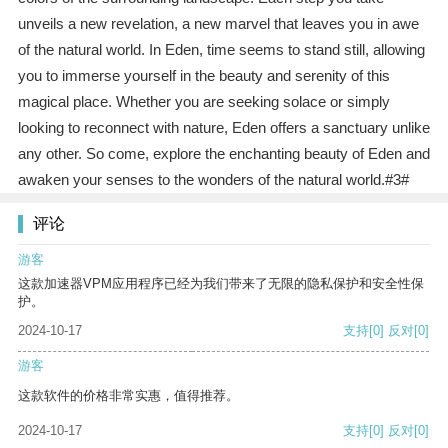
unveils a new revelation, a new marvel that leaves you in awe
of the natural world. In Eden, time seems to stand still, allowing
you to immerse yourself in the beauty and serenity of this
magical place. Whether you are seeking solace or simply
looking to reconnect with nature, Eden offers a sanctuary unlike
any other. So come, explore the enchanting beauty of Eden and
awaken your senses to the wonders of the natural world.#3#
评论
游客
这款加速器VPM应用程序已经为我们带来了无限的隐私保护和安全性保
护。
2024-10-17
支持
[0]
反对
[0]
游客
这款软件的价格非常实惠，值得推荐。
2024-10-17
支持
[0]
反对
[0]