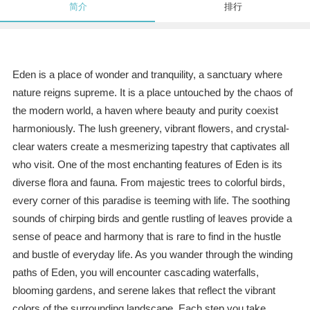
简介
排行
Eden is a place of wonder and tranquility, a sanctuary where
nature reigns supreme. It is a place untouched by the chaos of
the modern world, a haven where beauty and purity coexist
harmoniously. The lush greenery, vibrant flowers, and crystal-
clear waters create a mesmerizing tapestry that captivates all
who visit. One of the most enchanting features of Eden is its
diverse flora and fauna. From majestic trees to colorful birds,
every corner of this paradise is teeming with life. The soothing
sounds of chirping birds and gentle rustling of leaves provide a
sense of peace and harmony that is rare to find in the hustle
and bustle of everyday life. As you wander through the winding
paths of Eden, you will encounter cascading waterfalls,
blooming gardens, and serene lakes that reflect the vibrant
colors of the surrounding landscape. Each step you take