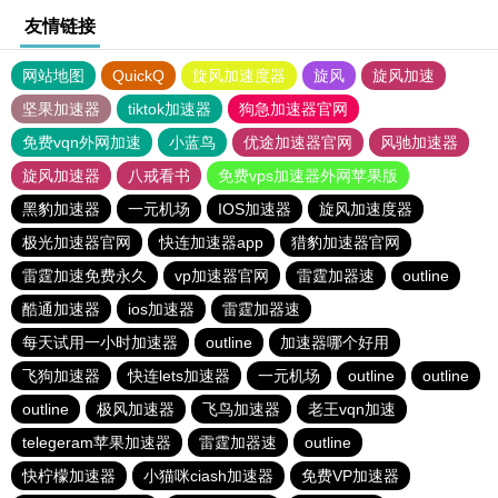
友情链接
网站地图
QuickQ
旋风加速度器
旋风
旋风加速
坚果加速器
tiktok加速器
狗急加速器官网
免费vqn外网加速
小蓝鸟
优途加速器官网
风驰加速器
旋风加速器
八戒看书
免费vps加速器外网苹果版
黑豹加速器
一元机场
IOS加速器
旋风加速度器
极光加速器官网
快连加速器app
猎豹加速器官网
雷霆加速免费永久
vp加速器官网
雷霆加器速
outline
酷通加速器
ios加速器
雷霆加器速
每天试用一小时加速器
outline
加速器哪个好用
飞狗加速器
快连lets加速器
一元机场
outline
outline
outline
极风加速器
飞鸟加速器
老王vqn加速
telegeram苹果加速器
雷霆加器速
outline
快柠檬加速器
小猫咪ciash加速器
免费VP加速器