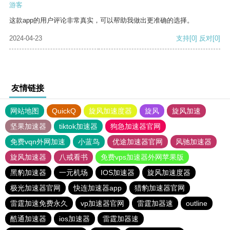
游客
这款app的用户评论非常真实，可以帮助我做出更准确的选择。
2024-04-23
支持
[0]
反对
[0]
友情链接
网站地图
QuickQ
旋风加速度器
旋风
旋风加速
坚果加速器
tiktok加速器
狗急加速器官网
免费vqn外网加速
小蓝鸟
优途加速器官网
风驰加速器
旋风加速器
八戒看书
免费vps加速器外网苹果版
黑豹加速器
一元机场
IOS加速器
旋风加速度器
极光加速器官网
快连加速器app
猎豹加速器官网
雷霆加速免费永久
vp加速器官网
雷霆加器速
outline
酷通加速器
ios加速器
雷霆加器速