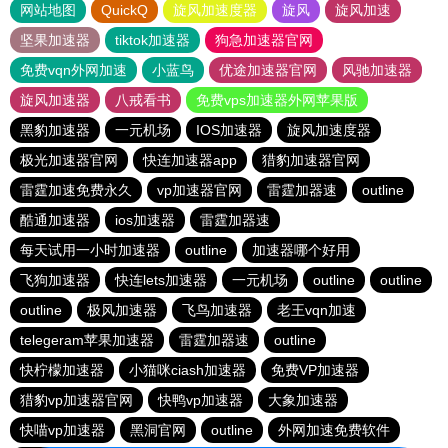
网站地图
QuickQ
旋风加速度器
旋风
旋风加速
坚果加速器
tiktok加速器
狗急加速器官网
免费vqn外网加速
小蓝鸟
优途加速器官网
风驰加速器
旋风加速器
八戒看书
免费vps加速器外网苹果版
黑豹加速器
一元机场
IOS加速器
旋风加速度器
极光加速器官网
快连加速器app
猎豹加速器官网
雷霆加速免费永久
vp加速器官网
雷霆加器速
outline
酷通加速器
ios加速器
雷霆加器速
每天试用一小时加速器
outline
加速器哪个好用
飞狗加速器
快连lets加速器
一元机场
outline
outline
outline
极风加速器
飞鸟加速器
老王vqn加速
telegeram苹果加速器
雷霆加器速
outline
快柠檬加速器
小猫咪ciash加速器
免费VP加速器
猎豹vp加速器官网
快鸭vp加速器
大象加速器
快喵vp加速器
黑洞官网
outline
外网加速免费软件